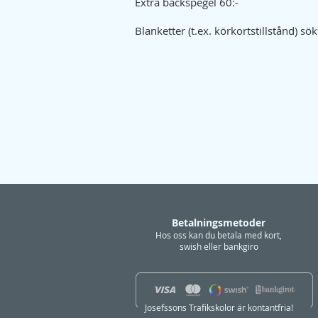
Extra backspegel 60:-
Blanketter (t.ex. körkortstillstånd) s
Betalningsmetoder
Hos oss kan du betala med kort,
swish eller bankgiro
Josefssons Trafikskolor är kontantfria!