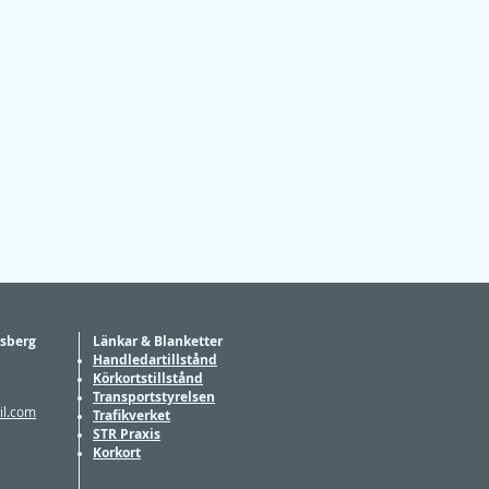
lsberg
Länkar & Blanketter
Handledartillstånd
Körkortstillstånd
Transportstyrelsen
il.com
Trafikverket
STR Praxis
Korkort