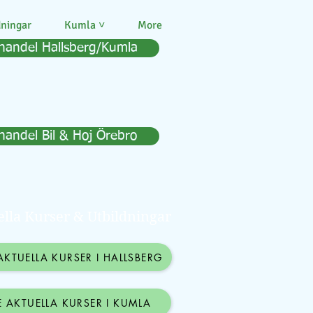
dningar
Kumla ˅
More
handel Hallsberg/Kumla
handel Bil & Hoj Örebro
lla Kurser & Utbildningar
AKTUELLA KURSER I HALLSBERG
E AKTUELLA KURSER I KUMLA