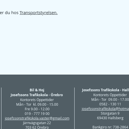
öker du hos
Transportstyrelsen.
Bil & Hoj
Josefssons Trafikskola - Hal
Josefssons Trafikskola - Örebro
Kontorets Öppettider
Mån - Tor 09.00 - 17.00
Kontorets Öppettider
0582 - 130 11
Mån - Tor kl. 09.00 - 15.00
josefssonstrafikskola@hotma
Fre 9.00 - 12.00
Storgatan 9
019 - 777 19 00
69430 Hallsberg
josefssonstrafikskola.vaster@gmail.com
Järnvägsgatan 22
Bankgiro nr: 738-2864
703 62 Örebro