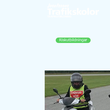
Här kan du boka Riskettan och
Risktvåan för både bil och MC
Riskutbildningar