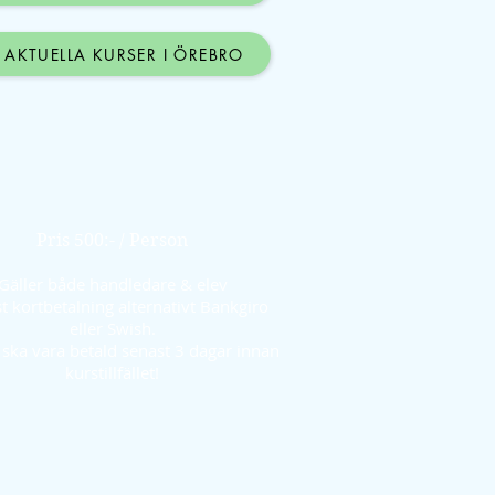
 AKTUELLA KURSER I ÖREBRO
Pris 500:- / Person
Gäller både handledare & elev
t kortbetalning alternativt Bankgiro
eller Swish.
ska vara betald senast 3 dagar innan
kurstillfället!