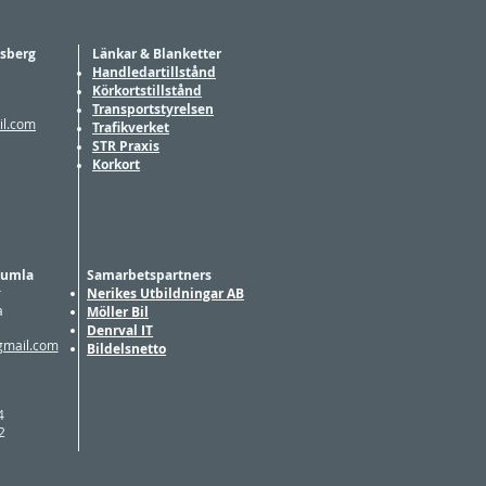
lsberg
Länkar & Blanketter
Handledartillstånd
Körkortstillstånd
Transportstyrelsen
il.com
Trafikverket
STR Praxis
Korkort
 Kumla
Samarbetspartners
r
Nerikes Utbildningar AB
a
Möller Bil
Denrval IT
gmail.com
Bildelsnetto
4
2