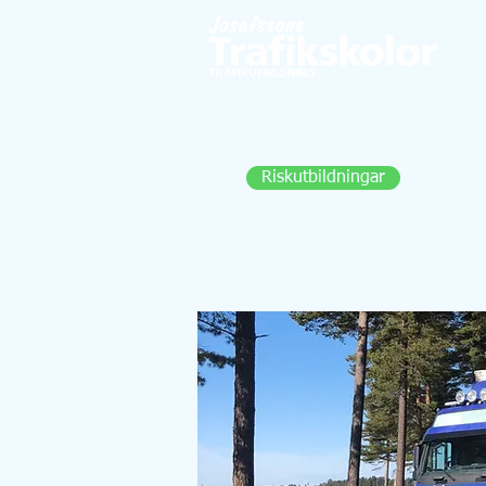
Här kan du boka Riskettan och
Risktvåan för både bil och MC
Riskutbildningar