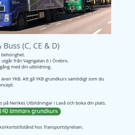
& Buss (C, CE & D)
a behörighet.
l utgår från Vagngatan 6 i Örebro.
igång med din utbildning.
 även YKB. Att gå YKB grundkurs samtidigt som du
koncept.
s på Nerikes Utbildningar i Laxå och boka din plats.
140 timmars grundkurs
örkortstillstånd hos Transportstyrelsen.