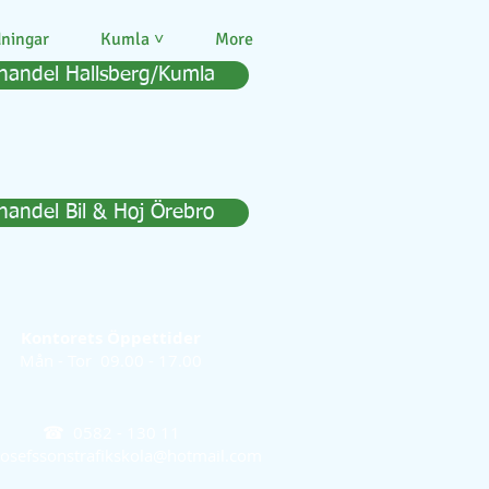
dningar
Kumla ˅
More
handel Hallsberg/Kumla
handel Bil & Hoj Örebro
Kontorets Öppettider
Mån - Tor 09.00 - 17.00
☎
0582 - 130 11
josefssonstrafikskola@hotmail.com