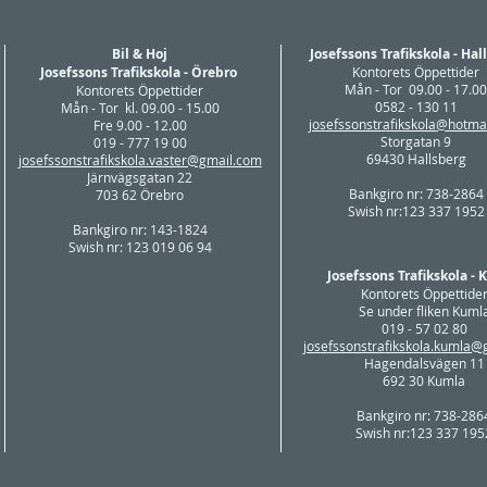
Bil & Hoj
Josefssons Trafikskola - Hal
Josefssons Trafikskola - Örebro
Kontorets Öppettider
Mån - Tor 09.00 - 17.00
Kontorets Öppettider
0582 - 130 11
Mån - Tor kl. 09.00 - 15.00
josefssonstrafikskola@hotma
Fre 9.00 - 12.00
Storgatan 9
019 - 777 19 00
69430 Hallsberg
josefssonstrafikskola.vaster@gmail.com
Järnvägsgatan 22
Bankgiro nr: 738-2864
703 62 Örebro
Swish nr:123 337 1952
Bankgiro nr: 143-1824
Swish nr: 123 019 06 94
Josefssons Trafikskola -
Kontorets Öppettide
Se under fliken
Kuml
019 - 57 02 80
josefssonstrafikskola.kumla@
Hagendalsvägen 11
692 30 Kumla
Bankgiro nr: 738-286
Swish nr:123 337 195