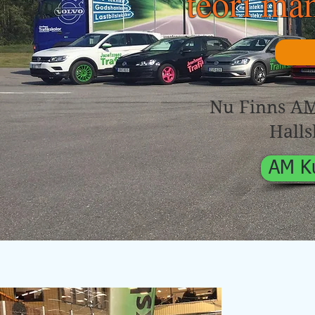
teori mån
Nu Finns AM 
Halls
AM Ku