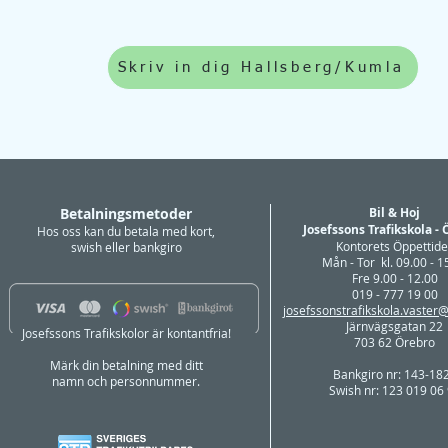
bokning.
Skriv in dig Hallsberg/Kumla
Betalningsmetoder
Bil & Hoj
Josefssons Trafikskola -
Hos oss kan du betala med kort,
Kontorets Öppettide
swish eller bankgiro
Mån - Tor kl. 09.00 - 1
Fre 9.00 - 12.00
019 - 777 19 00
josefssonstrafikskola.vaster
Järnvägsgatan 22
Josefssons Trafikskolor är kontantfria!
703 62 Örebro
Märk din betalning med ditt
Bankgiro nr: 143-18
namn och personnummer.
Swish nr: 123 019 06