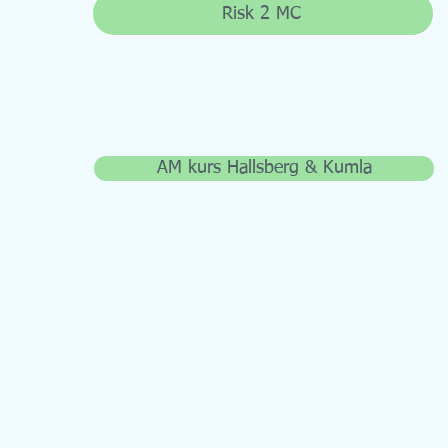
Risk 2 MC
Kurs för AM körkort
AM kurs Hallsberg & Kumla
Bokning av lektioner och kurser görs
via Teoricentralen / E-handeln
Även av- eller ombokning av lektioner
görs i Teoricentralen. Du kan ändra din
tid fram till kl 13 vardagen innan din