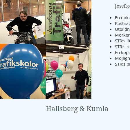
Josefs
En doku
Kostna
Utbildn
Mörkerk
STR:s l
STR:s r
En kopi
Möjligh
STR:s p
Hallsberg & Kumla
Aktuella kurser Hallsberg & Kumla