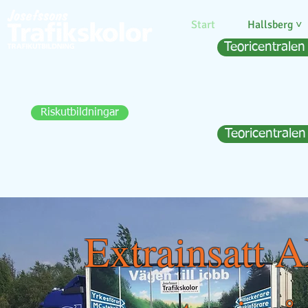
Start
Hallsberg ˅
Teoricentralen
Här kan du boka Riskettan och
Risktvåan för både bil och MC
Riskutbildningar
Teoricentralen
Extrainsatt 